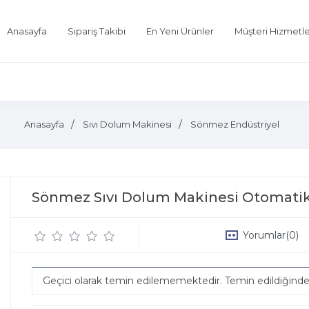
Anasayfa
Sipariş Takibi
En Yeni Ürünler
Müşteri Hizmetle
Anasayfa
Sıvı Dolum Makinesi
Sönmez Endüstriyel
Sönmez Sıvı Dolum Makinesi Otomatik
Yorumlar
(0)
Geçici olarak temin edilememektedir. Temin edildiğind