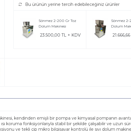
Bu ürünün yerine tercih edebileceğiniz ürünler
Sönmez 2-200 Gr Toz
Sönmez 2-
Dolum Makinesi
Dolum Maki
23.500,00 TL + KDV
21.666,6
inesi, kendinden emişli bir pompa ve kimyasal pompanın avantajların
sı koruma fonksiyonlarıyla stabil bir şekilde çalışabilir ve uzun süre
u ve tekli çip mikro bilgisayar kontrolü ile sıvı dolum makinesi d