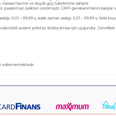
, hassas hacme ve düşük güç tüketimine sahiptir.
r, paslanmaz çelikten üretilmiştir, GMP gereksinimlerini karşıla
aralığı: 0,01 – 99,99 s, aralık zaman aralığı: 0,01 – 99,99 s, farklı b
iskoziteli sıvıların peletsiz doldurulması için uygundur. Genellikle
in edilememektedir.