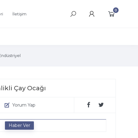
0
ri
İletişim
ndüstriyel
likli Çay Ocağı
Yorum Yap
e