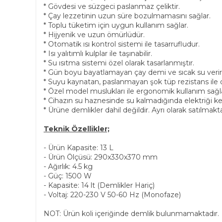
* Gövdesi ve süzgeci paslanmaz çeliktir.
* Çay lezzetinin uzun süre bozulmamasını sağlar.
* Toplu tüketim için uygun kullanım sağlar.
* Hijyenik ve uzun ömürlüdür.
* Otomatik ısı kontrol sistemi ile tasarrufludur.
* Isı yalıtımlı kulplar ile taşınabilir.
* Su ısıtma sistemi özel olarak tasarlanmıştır.
* Gün boyu bayatlamayan çay demi ve sıcak su verir
* Suyu kaynatan, paslanmayan şok tüp rezistans ile d
* Özel model muslukları ile ergonomik kullanım sağl
* Cihazın su haznesinde su kalmadığında elektriği keser
* Ürüne demlikler dahil değildir. Ayrı olarak satılmakta
Teknik Özellikler;
- Ürün Kapasite: 13 L
- Ürün Ölçüsü: 290x330x370 mm
- Ağırlık: 4.5 kg
- Güç: 1500 W
- Kapasite: 14 lt (Demlikler Hariç)
- Voltaj: 220-230 V 50-60 Hz (Monofaze)
NOT: Ürün koli içeriğinde demlik bulunmamaktadır.