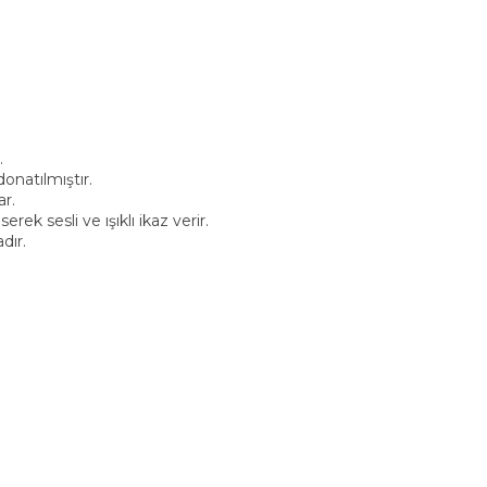
.
onatılmıştır.
ar.
ek sesli ve ışıklı ikaz verir.
dır.