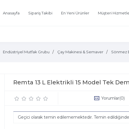
Anasayfa
Sipariş Takibi
En Yeni Ürünler
Müşteri Hizmetle
Endüstriyel Mutfak Grubu
Çay Makinesi & Semaver
Sönmez E
Remta 13 L Elektrikli 15 Model Tek Dem
Yorumlar
(0)
Geçici olarak temin edilememektedir. Temin edildiğind