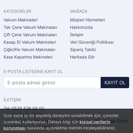
KATEGORİLER
MAĞAZA
Vakum Makineleri
Müşteri Hizmetleri
Tek Çene Vakum Makinaları
Hakkımızda
Çift Çene Vakum Makinaları
İletişim
Kasap Et Vakum Makineleri
Veri Güveniği Politikası
Çiğköfte Vakum Makinaları
Sipariş Takibi
Kase Kapatma Makineleri
Haritada Gör
E-POSTA LİSTESİNE KAYIT OL
KAYIT OL
İLETİŞİM
Tel: 0535 526 58 00
Tel: 0541 215 22 19
Size daha iyi bir alışveriş deneyimi sunabilmek için, çerezler
Adres: Maltepe Mahellesi Gümüşsuyu Caddesi Mithatpaşa Sitesi
(cookies) kullanıyoruz. Detaylı bilgi için
kişisel verilerin
No:2/11 Topkapı / İstanbul
korunması
hakkında aydınlatma metnini inceleyebilirsiniz.