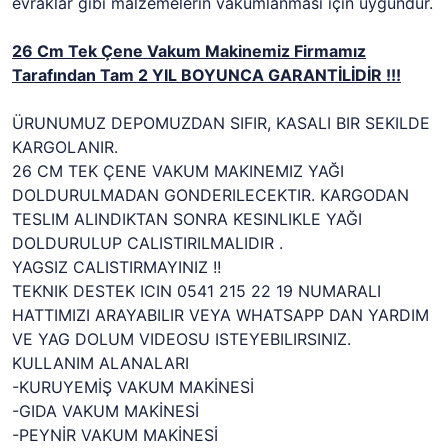
evraklar gibi malzemelerin vakumlanması için uygundur.
26 Cm Tek Çene Vakum Makinemiz Firmamız
Tarafından Tam 2 YIL BOYUNCA GARANTİLİDİR !!!
ÜRUNUMUZ DEPOMUZDAN SIFIR, KASALI BIR SEKILDE
KARGOLANIR.
26 CM TEK ÇENE VAKUM MAKINEMIZ YAĞI
DOLDURULMADAN GONDERILECEKTIR. KARGODAN
TESLIM ALINDIKTAN SONRA KESINLIKLE YAĞI
DOLDURULUP CALISTIRILMALIDIR .
YAGSIZ CALISTIRMAYINIZ !!
TEKNIK DESTEK ICIN 0541 215 22 19 NUMARALI
HATTIMIZI ARAYABILIR VEYA WHATSAPP DAN YARDIM
VE YAG DOLUM VIDEOSU ISTEYEBILIRSINIZ.
KULLANIM ALANALARI
-KURUYEMİŞ VAKUM MAKİNESİ
-GIDA VAKUM MAKİNESİ
-PEYNİR VAKUM MAKİNESİ