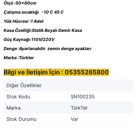
Ölçü :50x60cm
Çalışma sıcaklığı -10 C 45 C
Yük Hücresi :1 Adet
Kasa Özelliği:Statik Boyalı Demir Kasa
Güç Kaynağı:110V/220V
Denge :Ayarlanabilir zemin denge ayakları
Marka :Türkter
Bilgi ve İletişim İçin : 05355265800
Diğer Özellikler
Stok Kodu
SN100235
Marka
TürkTer
Stok Durumu
Var