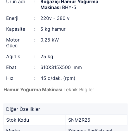
Ürün adı
:
Boğaziçi Hamur Yoğurma
Makinası
BHY-5
Enerji
:
220v - 380 v
Kapasite
:
5 kg hamur
Motor
:
0,25 kW
Gücü
Ağırlık
:
25 kg
Ebat
:
610X315X500 mm
Hız
:
45 d/dak. (rpm)
Hamur Yoğurma Makinası
Teknik Bilgiler
Diğer Özellikler
Stok Kodu
SNMZR25
Marka
Sönmez Endüstriyel